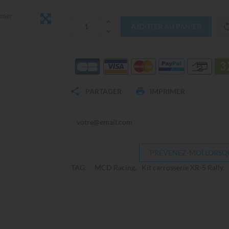
omer
AJOUTER AU PANIER
PARTAGER
IMPRIMER
PRÉVENEZ-MOI LORSQU
TAG:
MCD Racing
Kit carrosserie XR-5 Rally