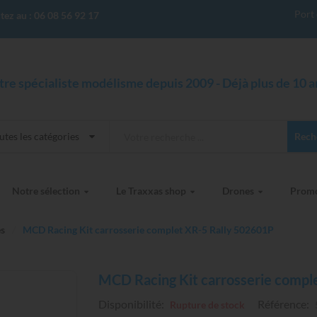
Port 
tez au :
06 08 56 92 17
tre spécialiste modélisme depuis 2009 - Déjà plus de 10 an
utes les catégories
Rech
Notre sélection
Le Traxxas shop
Drones
Prom
es
MCD Racing Kit carrosserie complet XR-5 Rally 502601P
MCD Racing Kit carrosserie compl
Disponibilité:
Référence:
Rupture de stock