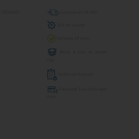
y 502601P.
Livraison en 24-48h
SAV de qualité
Garantie 24 mois
Stock à jour en temps
réel
Notice en français
Paiement 3 ou 4 fois sans
frais