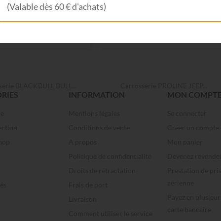
(Valable dès 60 € d'achats)


Vue rapide
Vue rapide
serie BLACKBULL BULL...
Carrosserie PROLINE JEEP...
RIES
INFORMATION
MON COMPT
me
Mentions légales
Se connecter
ection
Conditions de vente
Créer un compte
hop
A propos
Mon panier
Politique de confidentialité
Devenez revende
Droits de rétractation
Prestation de pri
aérienne
és
Frais de port
Payez en plusieur
Livraison
carte bancaire
Comment utiliser le service