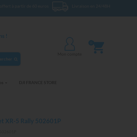
offert à partir de 60 euros
Livraison en 24/48H
s !
0
Mon compte
ercher
os
DJI FRANCE STORE
et XR-5 Rally 502601P
502601P