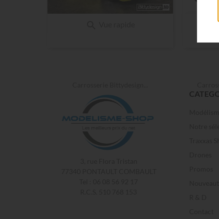

Vue rapide
Carrosserie Bittydesign...
Carros
CATEGO
Modélis
Notre sél
Traxxas S
Drones
3, rue Flora Tristan
Promos
77340 PONTAULT COMBAULT
Tel : 06 08 56 92 17
Nouveaut
R.C.S. 510 768 153
R & D
Contact