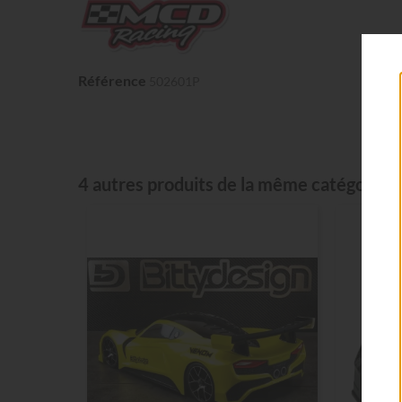
Référence
502601P
4 autres produits de la même catégorie: