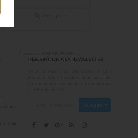

Vue rapide
Carrosserie X-MAXX ORANGE...
E
INSCRIPTION A LA NEWSLETTER
Vous pouvez vous désinscrire à tout
moment. Vous trouverez pour cela nos
informations de contact dans les conditions
d'utilisation du site.
ur
Souscrire
se de vue
s fois par