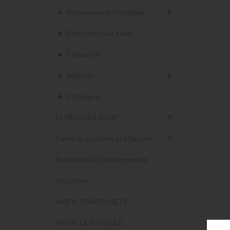
Accessoires & Outillages
Peintures pour Lexan
Carburant
Moteurs
Catalogues
Le TRAXXAS SHOP
Caméras sportives et Masques
Recherche & Développement
Occasions
AIRFIX STARTER SETS
AIRFIX QUICKBUILD