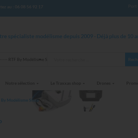
Port 
tez au :
06 08 56 92 17
tre spécialiste modélisme depuis 2009 - Déjà plus de 10 an
------ RTF By Modélisme Shop
Rech
Notre sélection
Le Traxxas shop
Drones
Prom
 By Modélisme Shop
P