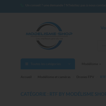
Un conseil ? une demande ? N'hésitez pas à nous contac
Vo
--
Toutes les catégories
Modélisme
Accueil
Modélisme et caméras
Drones FPV
RTF
CATÉGORIE : RTF BY MODÉLISME SHO