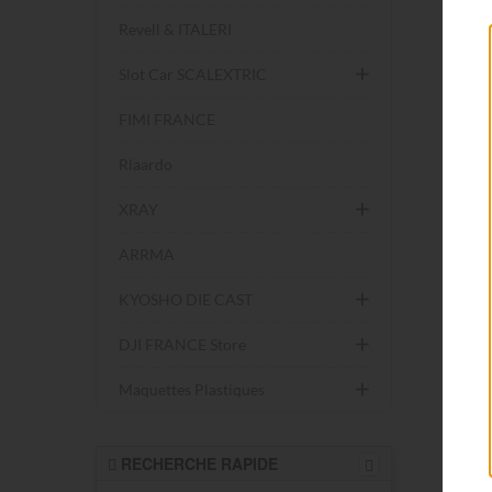
Revell & ITALERI
Slot Car SCALEXTRIC
FIMI FRANCE
Rlaardo
XRAY
ARRMA
KYOSHO DIE CAST
DJI FRANCE Store
Maquettes Plastiques
RECHERCHE RAPIDE