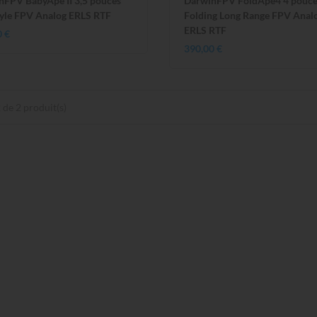
nFPV BabyApe II 3,5 pouces
DarwinFPV FoldApe4 4 pouce
tyle FPV Analog ERLS RTF
Folding Long Range FPV Anal
ERLS RTF
0 €
390,00 €
 de 2 produit(s)