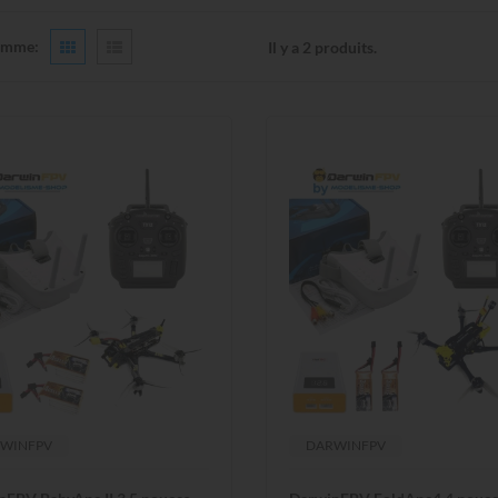
omme:
Il y a 2 produits.
WINFPV
DARWINFPV