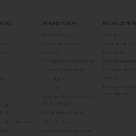
RIES
INFORMATION
MON COMPT
me
Mentions légales
Se connecter
ection
Conditions de vente
Créer un compte
hop
A propos
Mon panier
Politique de confidentialité
Devenez revende
Droits de rétractation
Prestation de pri
aérienne
és
Frais de port
Payez en plusieur
Livraison
carte bancaire
Comment utiliser le service
Mondial Relay?
rque
ELS
Nos bons de réduction
e dédié aux drones
Retrait en magasin
Corner
Comment roder un moteur