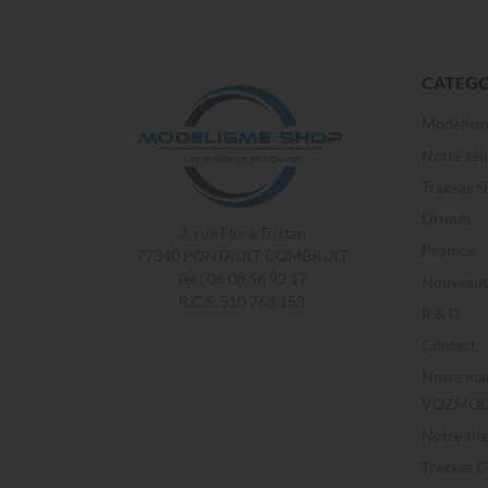
CATEGO
Modélis
Notre sél
Traxxas S
Drones
3, rue Flora Tristan
Promos
77340 PONTAULT COMBAULT
Tel : 06 08 56 92 17
Nouveaut
R.C.S. 510 768 153
R & D
Contact
Notre ma
VOZMOD
Notre sit
Traxxas 