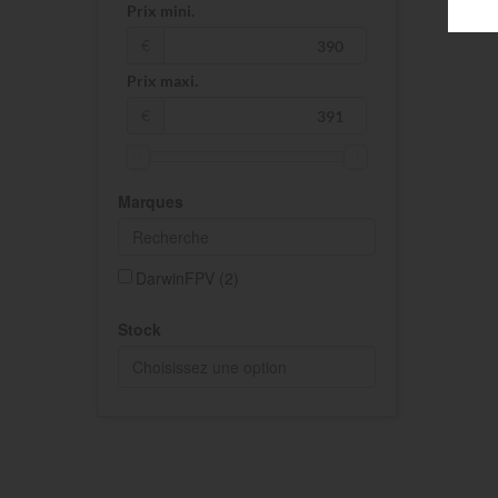
Prix mini.
€
Prix maxi.
€
Marques
DarwinFPV
(2)
Stock