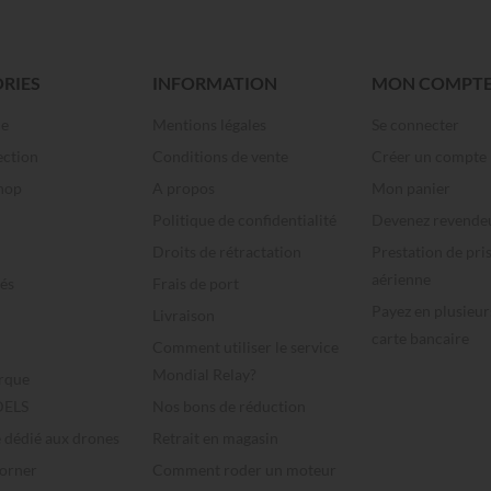
RIES
INFORMATION
MON COMPT
me
Mentions légales
Se connecter
ection
Conditions de vente
Créer un compte
hop
A propos
Mon panier
Politique de confidentialité
Devenez revende
Droits de rétractation
Prestation de pri
aérienne
és
Frais de port
Payez en plusieur
Livraison
carte bancaire
Comment utiliser le service
Mondial Relay?
rque
ELS
Nos bons de réduction
e dédié aux drones
Retrait en magasin
Corner
Comment roder un moteur