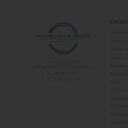
CATEGO
Modélis
Notre sél
Traxxas S
Drones
3, rue Flora Tristan
Promos
77340 PONTAULT COMBAULT
Tel : 06 08 56 92 17
Nouveaut
R.C.S. 510 768 153
R & D
Contact
Notre ma
VOZMOD
Notre sit
Traxxas 