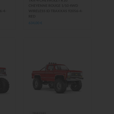
TRX-4 CHEVROLET K10
CHEYENNE ROUGE 1/10 4WD
6-4-
WIRELESS ID TRAXXAS 92056-4-
RED
634,00 €
TRAXXAS