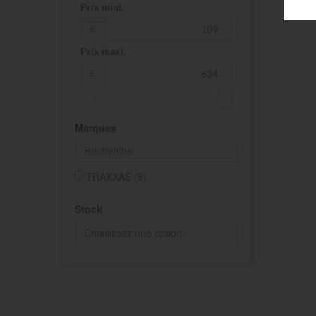
Prix mini.
€
Prix maxi.
€
Marques
TRAXXAS
(9)
Stock