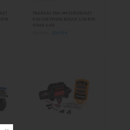
LET
TRAXXAS TRX-4M CHEVROLET
 RTR
K10 CHEYENNE ROUGE 1/18 RTR
97064-1-FD
226,00 €
204,90 €