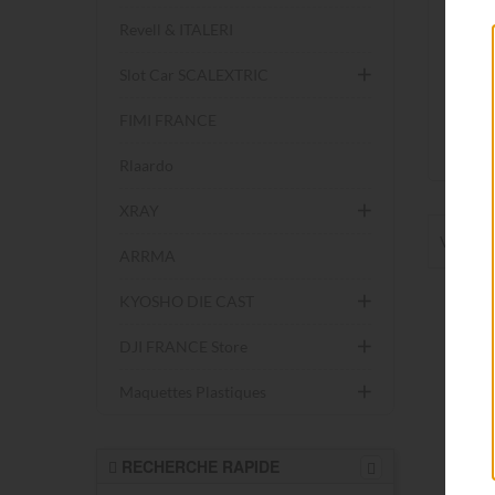
TRA
Revell & ITALERI
Slot Car SCALEXTRIC
TRAX
K10 C
FIMI FRANCE
97064
226,0
Rlaardo
XRAY
Voir 1-9
ARRMA
KYOSHO DIE CAST
DJI FRANCE Store
Maquettes Plastiques
RECHERCHE RAPIDE