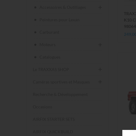
Accessoires & Outillages
TRAX
Peintures pour Lexan
K10 C
98064
Carburant
249,0
Moteurs
Catalogues
Le TRAXXAS SHOP
Caméras sportives et Masques
Recherche & Développement
Occasions
AIRFIX STARTER SETS
AIRFIX QUICKBUILD