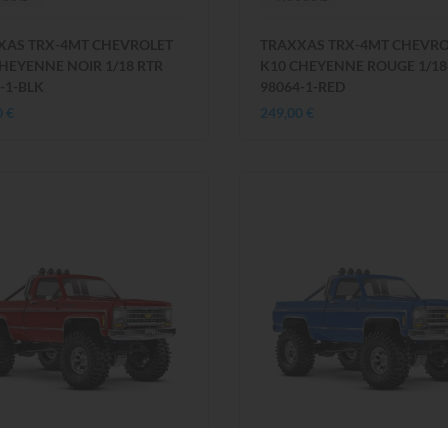
XAS TRX-4MT CHEVROLET
TRAXXAS TRX-4MT CHEVRO
HEYENNE NOIR 1/18 RTR
K10 CHEYENNE ROUGE 1/18
-1-BLK
98064-1-RED
0 €
249,00 €