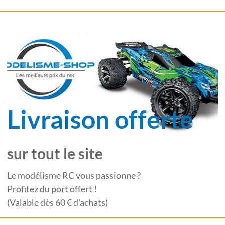
XXAS
TRAXXAS
XAS TRX-4M CHEVROLET
TRAXXAS TRX-4M CHEVROL
HEYENNE ROUGE 1/18 RTR
K10 CHEYENNE BLEU 1/18 R
-1-RED
97064-1-BLUE
0 €
204,90 €
226,00 €
204,90 €
Livraison offerte
 de 9 produit(s)
sur tout le site
Le modélisme RC vous passionne ?
Profitez du port offert !
(Valable dès 60 € d'achats)