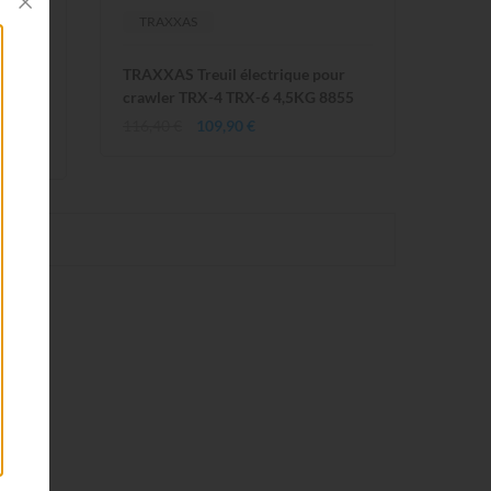
TRAXXAS
ET
TRAXXAS Treuil électrique pour
TR
crawler TRX-4 TRX-6 4,5KG 8855
116,40 €
109,90 €