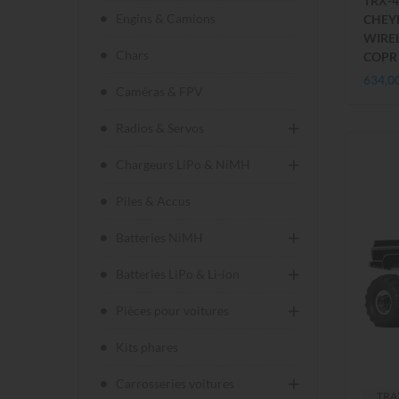
TRX-
Engins & Camions
CHEY
WIREL
Chars
COPR
634,0
Caméras & FPV
Radios & Servos
Chargeurs LiPo & NiMH
Piles & Accus
Batteries NiMH
Batteries LiPo & Li-ion
Pièces pour voitures
Kits phares
Carrosseries voitures
TRA