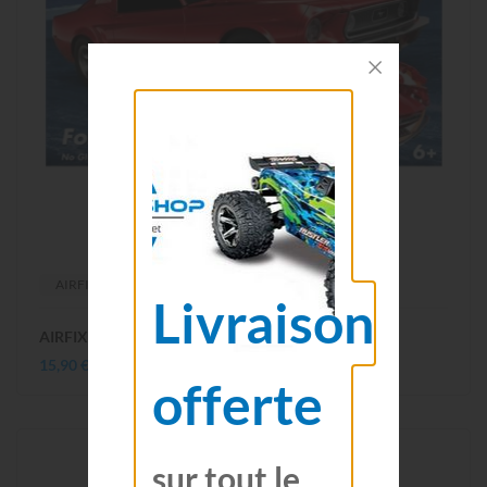
AIRFIX
Livraison
AIRFIX QUICKBUILD Ford Mustang GT 1968 J6035
15,90 €
offerte
sur tout le