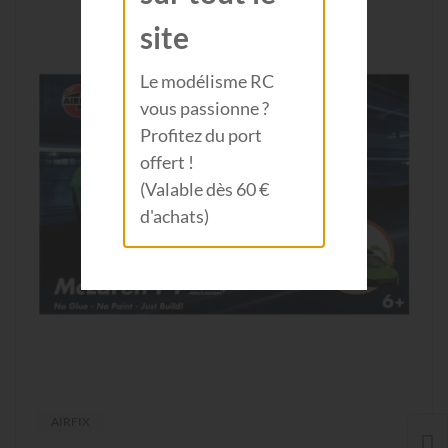
site
Le modélisme RC
vous passionne ?
Profitez du port
offert !
(Valable dès 60 €
d'achats)
AIRFIX