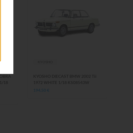
KYOSHO
COBRA
KYOSHO DIECAST BMW 2002 Tii
1/18
1972 WHITE 1/18 KS08543W
194,50 €