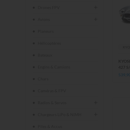
Drones FPV
Avions
Planeurs
Hélicoptères
KY
Bateaux
KYOS
Engins & Camions
427 S
539,9
Chars
Caméras & FPV
Radios & Servos
Chargeurs LiPo & NiMH
Piles & Accus