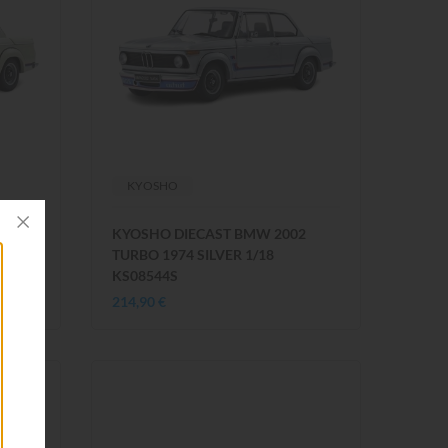
KYOSHO
2
KYOSHO DIECAST BMW 2002
TURBO 1974 SILVER 1/18
KS08544S
214,90 €