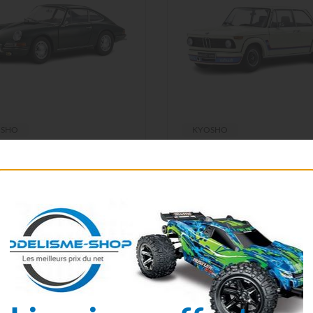
OSHO
KYOSHO
HO DIECAST PORSCHE 911
KYOSHO DIECAST BMW 200
901) 1964 IRISH GREEN 1/18
TURBO 1974 WHITE 1/18
969G
KS08544W
0 €
214,90 €