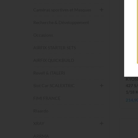
Caméras sportives et Masques
Recherche & Développement
Occasions
AIRFIX STARTER SETS
AIRFIX QUICKBUILD
KY
Revell & ITALERI
KYOS
Slot Car SCALEXTRIC
427 S
1/18 
FIMI FRANCE
214,9
Rlaardo
XRAY
ARRMA