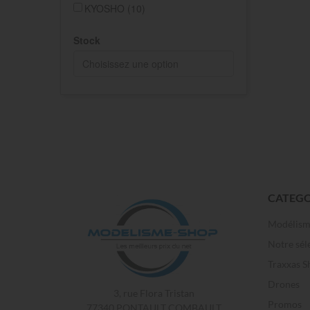
KYOSHO
(10)
Stock
CATEGO
Modélis
Notre sél
Traxxas S
Drones
3, rue Flora Tristan
Promos
77340 PONTAULT COMBAULT