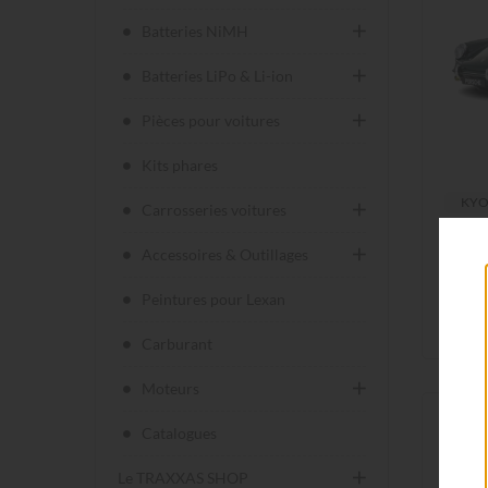
Batteries NiMH
Batteries LiPo & Li-ion
Pièces pour voitures
Kits phares
KY
Carrosseries voitures
Accessoires & Outillages
KYOS
2.0 (
Peintures pour Lexan
KS08
259,9
Carburant
Moteurs
Catalogues
Le TRAXXAS SHOP