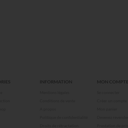
RIES
INFORMATION
MON COMPT
me
Mentions légales
Se connecter
ection
Conditions de vente
Créer un compte
hop
A propos
Mon panier
Politique de confidentialité
Devenez revende
Droits de rétractation
Prestation de pri