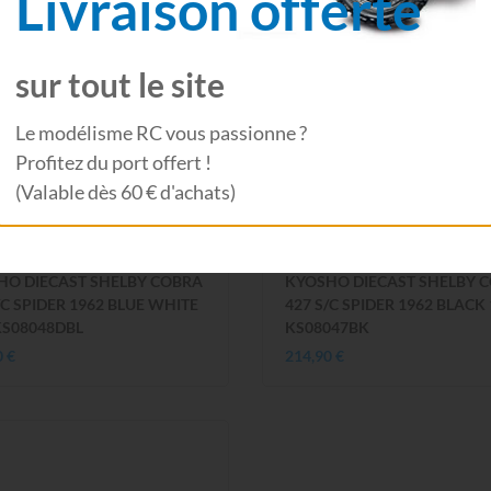
Livraison offerte
sur tout le site
Le modélisme RC vous passionne ?
Profitez du port offert !
(Valable dès 60 € d'achats)
OSHO
KYOSHO
HO DIECAST SHELBY COBRA
KYOSHO DIECAST SHELBY 
/C SPIDER 1962 BLUE WHITE
427 S/C SPIDER 1962 BLACK 
KS08048DBL
KS08047BK
0 €
214,90 €