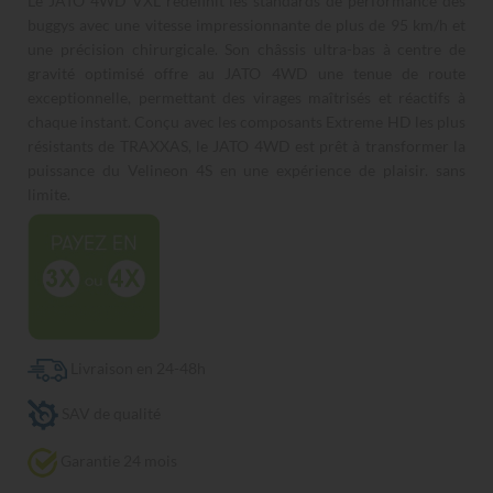
Le JATO 4WD VXL redéfinit les standards de performance des
buggys avec une vitesse impressionnante de plus de 95 km/h et
une précision chirurgicale. Son châssis ultra-bas à centre de
gravité optimisé offre au JATO 4WD une tenue de route
exceptionnelle, permettant des virages maîtrisés et réactifs à
chaque instant. Conçu avec les composants Extreme HD les plus
résistants de TRAXXAS, le JATO 4WD est prêt à transformer la
puissance du Velineon 4S en une expérience de plaisir. sans
limite.
Livraison en 24-48h
SAV de qualité
Garantie 24 mois