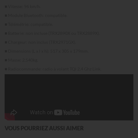
■ Vitesse: 96 km/h.
■ Module Bluetooth: compatible.
■ Télémétrie: compatible.
■ Batterie: non incluse (TRX2890X ou TRX2889X).
■ Chargeur: non inclus (TRX2971GX).
■ Dimensions (L x l x h): 517 x 305 x 179mm.
■ Masse: 2,540kg.
■ Radiocommande: radio à volant TQi 2,4 Ghz Link.
VOUS POURRIEZ AUSSI AIMER