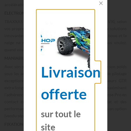
accélération fulgurante et inarrêtable.
ÉLECTRONIQUE ÉTANCHE
TRAXXAS vous offre la liberté de piloter le JATO 4WD VXL selon
vos propres conditions, quel que soit le temps. Grâce aux solutions
innovantes d’étanchéité brevetées de TRAXXAS, l’eau, la boue et la
neige ne ralentiront pas le JATO 4WD. Pilotez où vous voulez,
quand vous voulez, la seule limite est votre imagination.
MANIABILITÉ OPTIMISÉE POUR LA PISTE
Livraison
Avec son profil bas et large, le JATO 4WD VXL concentre son poids
sous les arbres de transmission, offrant une précision de pilotage
exceptionnelle et une répartition idéale. Les amortisseurs GTR
offerte
extra-longs en aluminium, à l’avant comme à l’arrière, maximisent
l’adhérence en maintenant les pneus ultra-souples Response Pro en
contact constant avec le sol. Pour des virages à plat et des
performances de piste optimales, le kit de barre antiroulis en option
sur tout le
(vendu séparément) est un excellent ajout.
site
FIXATION DE LA CARROSSERIE SANS CLIPS