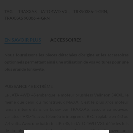
TAG:
TRAXXAS
JATO 4WD VXL
TRX90386-4-GRN
TRAXXAS 90386-4-GRN
EN SAVOIR PLUS
ACCESSOIRES
Nous fournissons les pièces détachées d’origine et les accessoires
optionnels permettant ainsi une utilisation de vos voitures pour une
plus grande longévité.
PUISSANCE 4S EXTRÊME
Le JATA 4WD 4S embarque le moteur brushless Velineon 540XL, le
même que celui du monstrueux MAXX. C’est le plus gros moteur
jamais intégré dans un buggy par TRAXXAS, associé au nouveau
variateur VXL-4s avec télémétrie intégrée et BEC réglable en 6,0 ou
7,4 volts. Avec une batterie LiPo 4S, le JATO 4WD VXL défie les lois
de la physique en atteignant les plus de 95 km/h, avec une