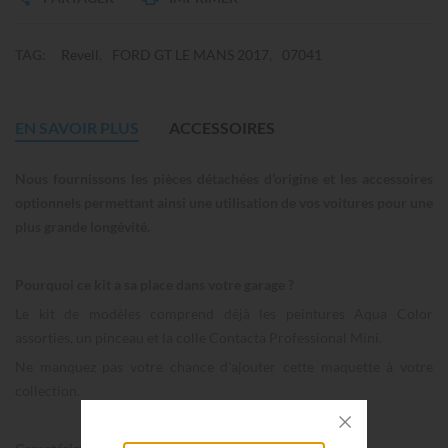
TAG:
Revell
FORD GT LE MANS 2017
07041
EN SAVOIR PLUS
ACCESSOIRES
Nous fournissons les pièces détachées d’origine et les accessoires
optionnels permettant ainsi une utilisation de vos voitures pour une
plus grande longévité.
Pourquoi ce kit a sa place dans votre garage ?
Le kit de modèles comprend déjà les peintures Aqua Color
assorties, un pinceau et la colle Contacta Professional Mini.
Ne manquez pas votre chance d'ajouter cette maquette à votre
collection.