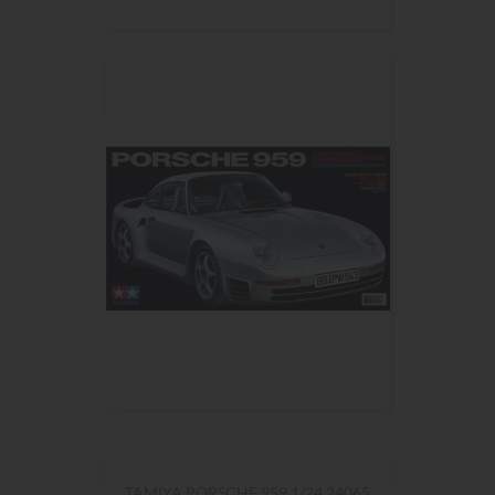
TAMIYA TOYOTA GAZOO RACING...
TAMIYA PORSCHE 959 1/24 24065