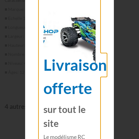
Caractéristiques techniques:
■ Marque: Revell.
■ Echelle 1/24.
■ Longueur: 204 mm.
■ Largeur: 94 mm.
■ Hauteur: 47 mm.
■ Nombre de pièces: 88.
Livraison
■ Niveau: 4.
■ Âges: 12+.
offerte
4 autres produits de la même catégorie:
sur tout le
site
Le modélisme RC