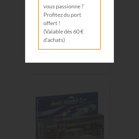
vous passionne ?
Profitez du port
offert !
(Valable dès 60 €
d'achats)
Revell MODEL SET 65 SHELBY...