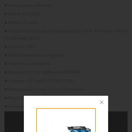
■ Niveau requis: débutant.
■ Type de kit: ARTR.
■ Vitesse: 95 km/h.
■ Vitesse maximale (engrenage en option) : 104+ km/h avec LiPo 3S
et engrenage 20/54.
■ Fonction: TSM.
■ Module Bluetooth: compatible.
■ Télémétrie: compatible.
■ Batterie: 3S 11,1V 4000mAh TRX2849X.
■ Chargeur: EZ Peak PLUS TRX2970G.
■ Dimensions (L x l x h): 477 x 329 x 161mm.
■ Masse: 2,590kg.
■ Radiocommande: radio à volant TQi 2,4 Ghz Link.