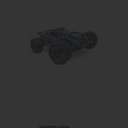
RUSTLER HD ORANGE 2WD VX3,...
RUSTLER ULTIMATE EDITION...