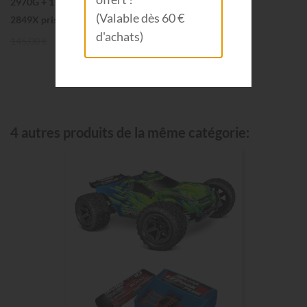
2970G + 1 X LiPo 3S 4000mAh
(Valable dès 60 €
2849X prise TRAXXAS 2994G
d'achats)
145,00 €
129,90 €
4 autres produits de la même catégorie: