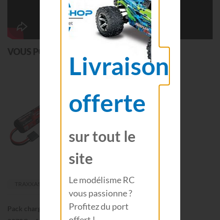
VOUS POURRIEZ AUSSI AIMER
Livraison
offerte
sur tout le
site
Le modélisme RC
TRAXXAS
vous passionne ?
Profitez du port
Pack chargeur EZ Peak PLUS
offert !