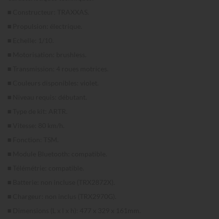
■ Constructeur: TRAXXAS.
■ Propulsion: électrique.
■ Echelle: 1/10.
■ Motorisation: brushless.
■ Transmission: 4 roues motrices.
■ Couleurs disponibles: violet.
■ Niveau requis: débutant.
■ Type de kit: ARTR.
■ Vitesse: 80 km/h.
■ Fonction: TSM.
■ Module Bluetooth: compatible.
■ Télémétrie: compatible.
■ Batterie: non incluse (TRX2872X).
■ Chargeur: non inclus (TRX2970G).
■ Dimensions (L x l x h): 477 x 329 x 161mm.