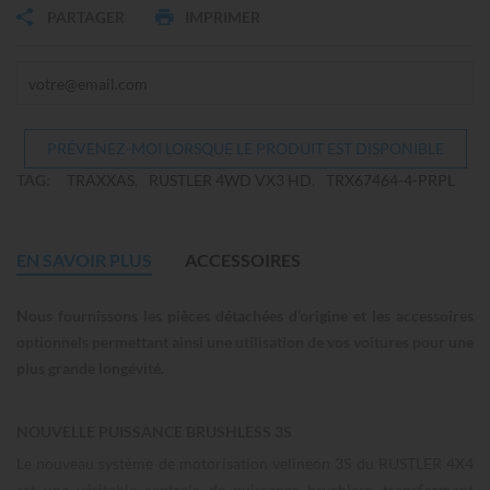
PARTAGER
IMPRIMER
PRÉVENEZ-MOI LORSQUE LE PRODUIT EST DISPONIBLE
TAG:
TRAXXAS
RUSTLER 4WD VX3 HD
TRX67464-4-PRPL
EN SAVOIR PLUS
ACCESSOIRES
Nous fournissons les pièces détachées d’origine et les accessoires
optionnels permettant ainsi une utilisation de vos voitures pour une
plus grande longévité.
NOUVELLE PUISSANCE BRUSHLESS 3S
Le nouveau système de motorisation velineon 3S du RUSTLER 4X4
est une véritable centrale de puissance brushless, transformant