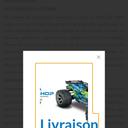
modèles brushless.
KIT UPGRADE HD EXTREME
Le système de transmission intégrale à cardan du RUSTLER 4WD
s’appuie sur un arbre de transmission central rigide, soutenu par un
palier intermédiaire pour une rigidité et une fiabilité accrues. Le
nouveau système de répartition du couple central (Torque-Biasing
Center Drive) absorbe les à-coups de la transmission et répartit
efficacement la puissance entre les trains avant et arrière. La
puissance est ensuite transmise aux roues par d’imposants cardans
de type Maxx Duty, équipés d’axes de 6 mm, pour une robustesse et
une durabilité exceptionnelles.
TRAXXAS STABILITY MANAGEMENT (TSM)
Le système Traxxas Stability Management (TSM) agit en arrière-plan
pour maîtriser la puissance extrême du RUSTLER 4X4. Il optimise
l’accélération et le freinage en maintenant une trajectoire
parfaitement droite, même sur des surfaces à faible adhérence, sans
réduire la réactivité de l’accélérateur. Le TSM peut également être
Livraison
désactivé directement depuis l’émetteur TQi Sport, pour un pilotage