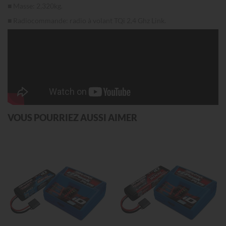
■ Masse: 2,320kg.
■ Radiocommande: radio à volant TQi 2,4 Ghz Link.
VOUS POURRIEZ AUSSI AIMER