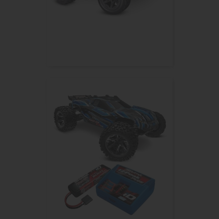
RUSTLER HD 1/10 2WD 2,4Ghz...