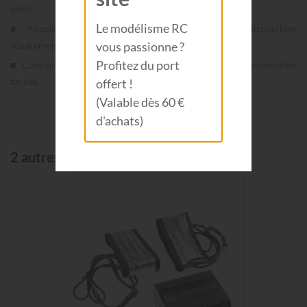
piste.
Le modélisme RC
■ Adaptable grâce à des composants chauffants disponibles
vous passionne ?
séparément pour diverses applications.
Profitez du port
■ Conception compacte pour un transport et une manipulation
faciles.
offert !
(Valable dès 60 €
d'achats)
2 autres produits de la même catégorie: