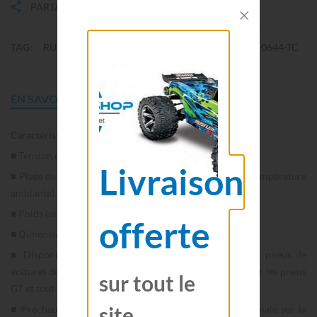
PARTAGER
IMPRIMER
TAG:
RUDDOG
Système de chauffage des pneus
RP-0644-TC
EN SAVOIR PLUS
ACCESSOIRES
Caractéristiques techniques:
■ Tension d'entrée: 12-18V.
Livraison
■ Plage de température: 20-80 °C | 68-176 °F (selon la température
ambiante).
■ Poids (unité principale uniquement): 370 grammes.
offerte
■ Dimensions de l'appareil principal: 124 x 107 x 51 mm.
■ Disponible avec des coupelles chauffantes pour les pneus de
voitures de tourisme 1/10 et des bandes chauffantes pour les pneus
sur tout le
GT et tout-terrain 1/8.
site
■ Préchauffage des pneus pour une performance optimale sur la