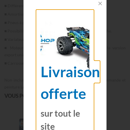
■ Différentiels avant et arrière.
■ Amortisseurs hydrauliques.
■ Pneus à picots assurant une motricité optimale.
■ Possibilité d’installer le récepteur dans un boîtier étanche.
■ Variateur TAMIYA TEU-105BK.
■ Moteur charbon TAMIYA 540 Torque tuned dans la version
export uniquement.
■ Carrosserie en lexan à peindre.
Livraison
Non inclus: prévoir 6 x Piles LR6 / AA pour la radiocommande et
peinture Lexan.
offerte
VOUS POURRIEZ AUSSI AIMER
sur tout le
site