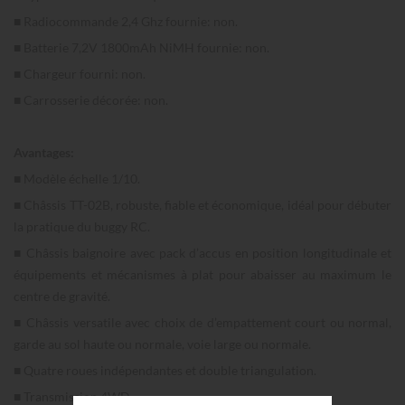
■ Radiocommande 2,4 Ghz fournie: non.
■ Batterie 7,2V 1800mAh NiMH fournie: non.
■ Chargeur fourni: non.
■ Carrosserie décorée: non.
Avantages:
■ Modèle échelle 1/10.
■ Châssis TT-02B, robuste, fiable et économique, idéal pour débuter
la pratique du buggy RC.
■ Châssis baignoire avec pack d’accus en position longitudinale et
équipements et mécanismes à plat pour abaisser au maximum le
centre de gravité.
■ Châssis versatile avec choix de d’empattement court ou normal,
garde au sol haute ou normale, voie large ou normale.
■ Quatre roues indépendantes et double triangulation.
■ Transmission 4WD.