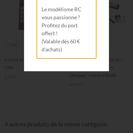
Le modélisme RC
vous passionne ?
Profitez du port
offert !
(Valable dès 60 €
T2M
T2M
d'achats)
4 PILES ALCALINE AA 1,5V
T2M Pack Radio RACER 3S +
T2M
Accu NiMH 1800mAh +
Chargeur + Servo T4618L
2,50 €
69,90 €
4 autres produits de la même catégorie: