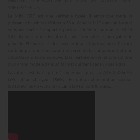
MINI XRT 1/16 4WD 2,4Ghz RTR VXL 3S TRAXXAS USB-C
108076-1-BLUE.
Le MINI XRT est une véritable fusée, il embarque toute la
puissance brushless Velineon 3S à l’échelle 1/10 dans un format
compact, facile à emporter partout. Fidèle à son nom, le MINI
XRT dépasse toutes les attentes avec une vitesse incroyable de
plus de 90 km/h et des accélérations foudroyantes, le tout
soutenu par une conception inspirée de la compétition et une
robustesse à toute épreuve. Des performances et une solidité
d’un grand modèle dans un format qui tient dans un sac à dos !
La voiture est livrée prête à rouler avec un accu 7,4V 3500mAh
LiPo, et un chargeur USB-C. En option alimentation secteur
(2912-EU) de 45 watts et le câble (2916) de 100 watts.