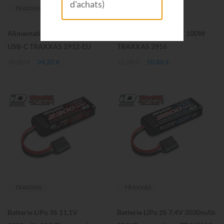
d'achats)
TRAXXAS
TRAXXAS
Alimentation 200V 45W prise
Cordon USB-C USB-C 100W
USB-C TRAXXAS 2912-EU
TRAXXAS 2916
36,00 €
34,20 €
12,00 €
10,86 €
TRAXXAS
TRAXXAS
Batterie LiPo 3S 11,1V
Batterie LiPo 2S 7,4V 3500mAh