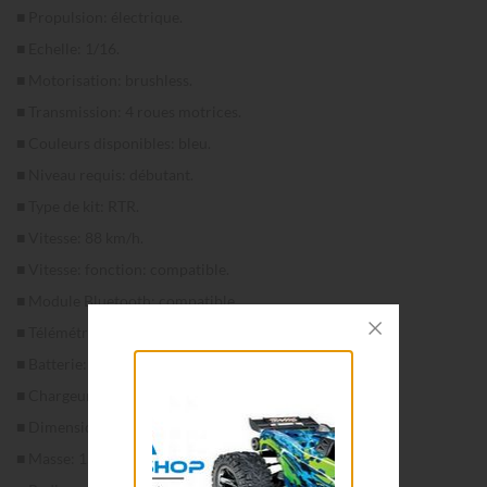
■ Propulsion: électrique.
■ Echelle: 1/16.
■ Motorisation: brushless.
■ Transmission: 4 roues motrices.
■ Couleurs disponibles: bleu.
■ Niveau requis: débutant.
■ Type de kit: RTR.
■
Vitesse: 88
km/h.
■ Vitesse: fonction: compatible.
■ Module Bluetooth: compatible.
■ Télémétrie: compatible.
■ Batterie: incluse (TRX2825X).
■ Chargeur: inclus (USB-C).
■ Dimensions (L x l x h): 376 x 279 x 127mm.
■ Masse: 1,810kg.