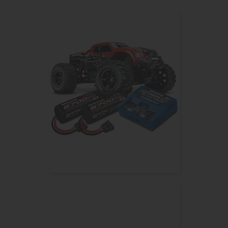
X-MAXX BELTED 8S BLEU 1/5...
Pack Performance X-MAXX 8S...