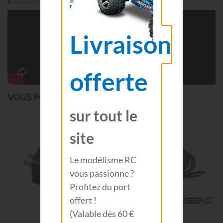
■ Radiocommande: radio à volant TQi 2,4 Ghz.
Livraison
offerte
VOUS POURRIEZ AUSSI AIMER
sur tout le
site
Le modélisme RC
vous passionne ?
Profitez du port
offert !
(Valable dès 60 €