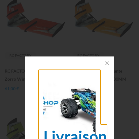
RC FACTORY
RC FACTORY
RC FACTORY Aile volante
RC FACTORY Aile volante
Zorro Wing rouge 900MM F09
Zorro Wing orange 900MM
F08
61,00 €
61,00 €
Livraison