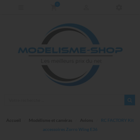
0
Accueil
Modélisme et caméras
Avions
RC FACTORY Kit
accessoires Zorro Wing E36