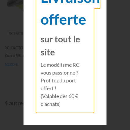
offerte
RC FACTORY
sur tout le
RC FACTORY Aile volante
site
Zorro Wing verte 900MM F07
Le modélisme RC
61,00 €
vous passionne ?
Profitez du port
offert !
(Valable dès 60 €
4 autres produits de la même catégorie:
d'achats)