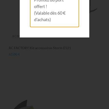
offert !
(Valable dès 60 €
d'achats)
RC FACTORY
RC FACTORY Kit accessoires Storm E521
62,00 €