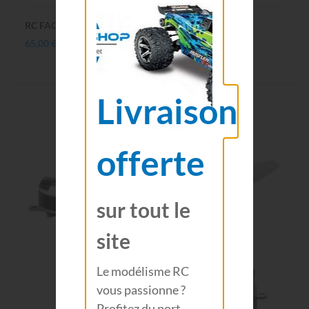
RC FACTORY CAP 10 rouge 810MM B65
65,00 €
Livraison
offerte
sur tout le
site
Le modélisme RC
vous passionne ?
Profitez du port