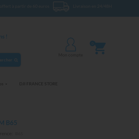
offert à partir de 60 euros
Livraison en 24/48H
s !
0
Mon compte
ercher
os
DJI FRANCE STORE
MM B65
rence:
B65