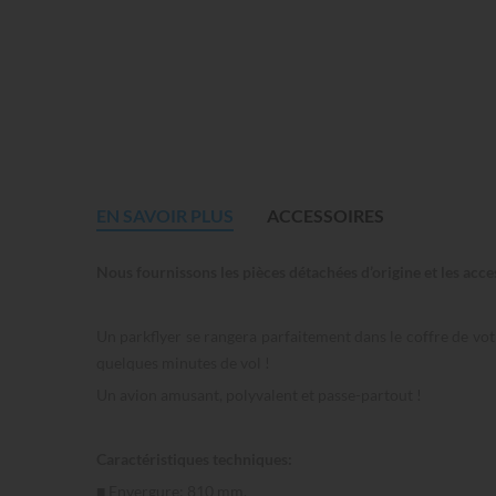
EN SAVOIR PLUS
ACCESSOIRES
Nous fournissons les pièces détachées d’origine et les acce
Un parkflyer se rangera parfaitement dans le coffre de vot
quelques minutes de vol !
Un avion amusant, polyvalent et passe-partout !
Caractéristiques techniques:
■ Envergure: 810 mm.