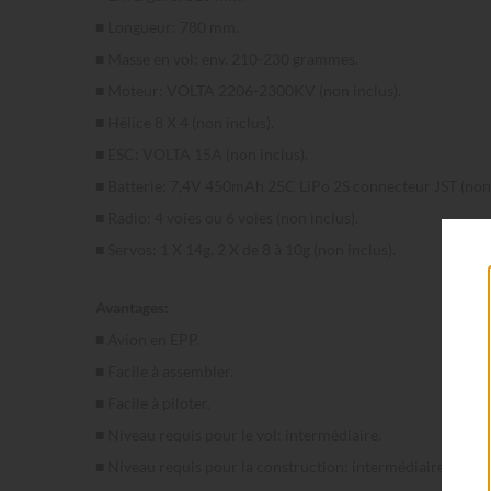
■ Longueur: 780 mm.
■ Masse en vol: env. 210-230 grammes.
■ Moteur: VOLTA 2206-2300KV (non inclus).
■ Hélice 8 X 4 (non inclus).
■ ESC: VOLTA 15A (non inclus).
■ Batterie: 7,4V 450mAh 25C LiPo 2S connecteur JST (non 
■ Radio: 4 voies ou 6 voies (non inclus).
■ Servos: 1 X 14g, 2 X de 8 à 10g (non inclus).
Avantages:
■ Avion en EPP.
■ Facile à assembler.
■ Facile à piloter.
■ Niveau requis pour le vol: intermédiaire.
■ Niveau requis pour la construction: intermédiaire.