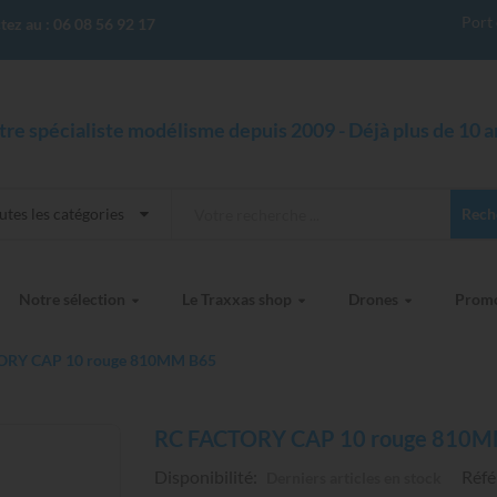
Port 
tez au :
06 08 56 92 17
tre spécialiste modélisme depuis 2009 - Déjà plus de 10 an
utes les catégories
Rech
Notre sélection
Le Traxxas shop
Drones
Prom
ORY CAP 10 rouge 810MM B65
RC FACTORY CAP 10 rouge 810
Disponibilité:
Réfé
Derniers articles en stock