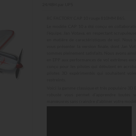
24/48H par UPS
RC FACTORY CAP 10 rouge 810MM B65.
Le modèle CAP 10 a été conçu en collaboratio
l'équipe, Jan Votava, en respectant scrupuleu
en matière de caractéristiques de vol. Nous
vous présenter la version finale, dont Jan V
sommes pleinement satisfaits. Nous avons ains
en EPP aux performances de vol extrêmes excep
conçu pour les pilotes qui débutent en acroba
pilotes 3D expérimentés qui souhaitent vole
restreints.
Voici la gamme classique et très populaire 3D 
robuste vous permet d'apprendre toutes s
manœuvres sans craindre d'abîmer votre modèl