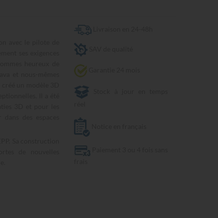
Livraison en 24-48h
n avec le pilote de
SAV de qualité
sement ses exigences
 sommes heureux de
Garantie 24 mois
otava et nous-mêmes
i créé un modèle 3D
Stock à jour en temps
tionnelles. Il a été
réel
ties 3D et pour les
r dans des espaces
Notice en français
EPP. Sa construction
Paiement 3 ou 4 fois sans
ortes de nouvelles
frais
e.