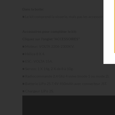
Dans la boite:
■ Le kit comprend la visserie, mais pas les accessoires.
Accessoires pour compléter le kit:
Cliquez sur l'onglet "ACCESSOIRES"
■ Moteur: VOLTA 2206-2300KV.
■ Hélice 8 X 4.
■ ESC: VOLTA 15A.
■ Servos: 1 X 14g, 2 X de 8 à 10g.
■ Radiocommande 2,4 Ghz 4 voies (mode 1 ou mode 2).
■ Batterie LiPo 2S 7,4V 450mAh avec connecteur JST.
■ Chargeur LiPo 2S.