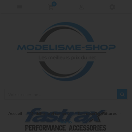
0
Accueil
Modélisme et caméras
Carrosseries voitures
fastrax