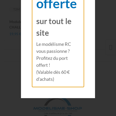
offerte
T2M
sur tout le
Module récepteur/variateur pour PIRATE ROOKIE et
CHALLENGER T2M
site
19,95 €
Le modélisme RC
vous passionne ?
Voir 1-2 de 2 produit(s)
Profitez du port
offert !
(Valable dès 60 €
d'achats)