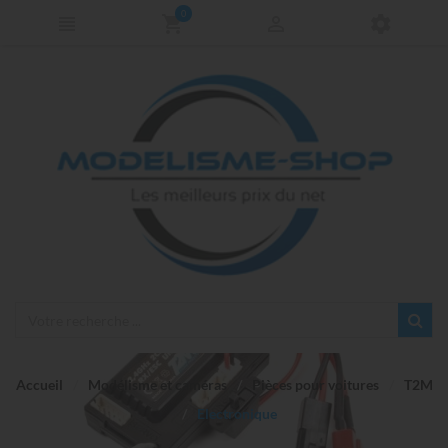
0
Accueil
Modélisme et caméras
Pièces pour voitures
T2M
Electronique