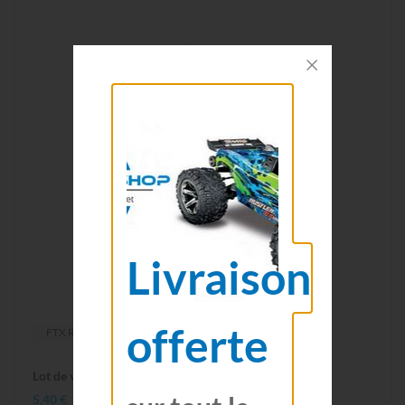
Livraison
offerte
FTX RC
Lot de vis tête fraisée CHC M3 x 10 (5pcs)
5,40 €