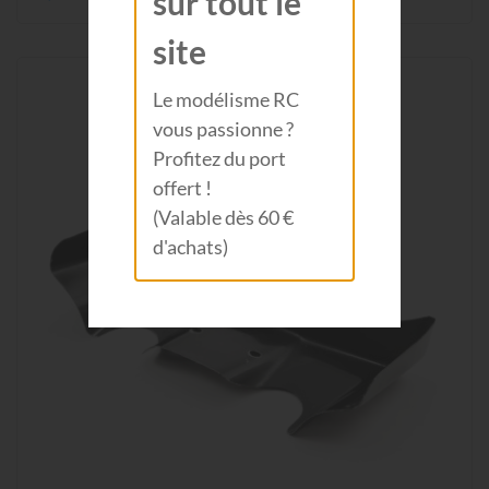
sur tout le
site
Le modélisme RC
vous passionne ?
Profitez du port
offert !
(Valable dès 60 €
d'achats)