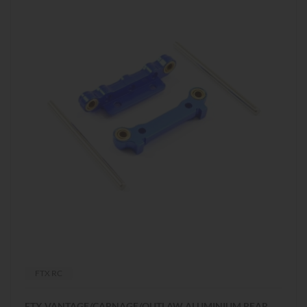
FTX RC
FTX VANTAGE/CARNAGE/OUTLAW ALUMINIUM REAR