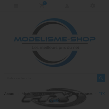
0
Accueil
Modélisme et caméras
Pièces pour voitures
FTX
& BSD