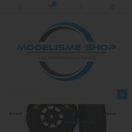
0
Accueil
Modélisme et caméras
Pièces pour voitures
TRAXXAS
Roues drift 1/10