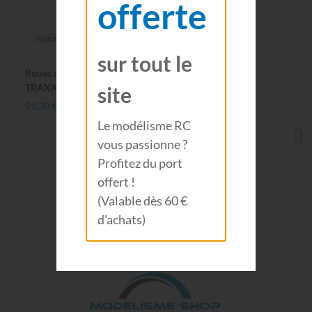
offerte
TRAXXAS
sur tout le
Roues drift montées collées GOODYEAR 1.9 (2pcs)
TRAXXAS 7378
site
21,30 €
Le modélisme RC
vous passionne ?
Profitez du port
Voir 1-2 de 2 produit(s)
offert !
(Valable dès 60 €
d'achats)