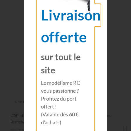
Livraison
offerte
sur tout le
site
Le modélisme RC
vous passionne ?
Profitez du port
GRP TYRES
offert !
(Valable dès 60 €
GRP - Pneus 1/5 TC W04 - REVO XM2 Medium - Jantes
d'achats)
Blanches - (2pcs) GWH04-XM2
40,26 €
36,90 €