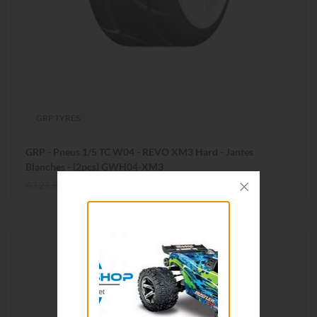
GRP TYRES
GRP - Pneus 1/5 TC W04 - REVO XM3 Hard - Jantes
Blanches - (2pcs) GWH04-XM3
40,26 €
36,90 €