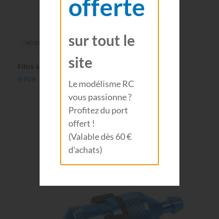
offerte
sur tout le
HOBBYTECH
site
Filtre à air pour voiture 1/10 HT-501201
9,90 €
Le modélisme RC
vous passionne ?
Profitez du port
offert !
(Valable dès 60 €
d'achats)