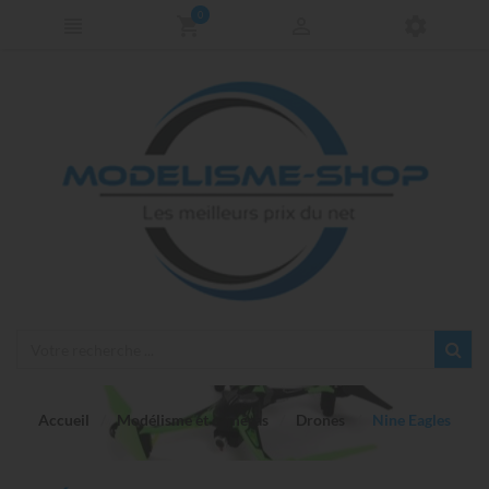
0
Accueil
Modélisme et caméras
Drones
Nine Eagles