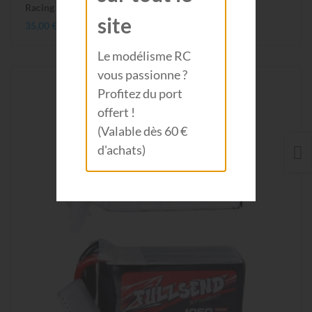
Racing RC Drone LB07440
site
35,00 €
Le modélisme RC
vous passionne ?
Profitez du port
offert !
(Valable dès 60 €
d'achats)