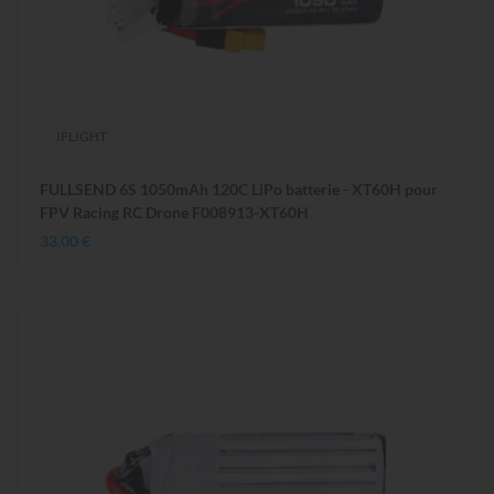
IFLIGHT
FULLSEND 6S 1050mAh 120C LiPo batterie - XT60H pour
FPV Racing RC Drone F008913-XT60H
33,00 €