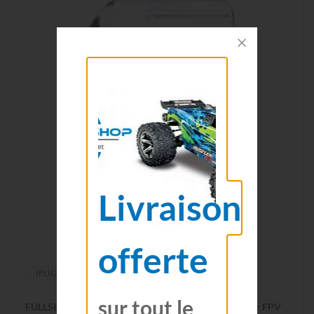
Livraison
offerte
IFLIGHT
sur tout le
FULLSEND 6S 850mAh 95C LiPo Batterie - XT60 pour FPV