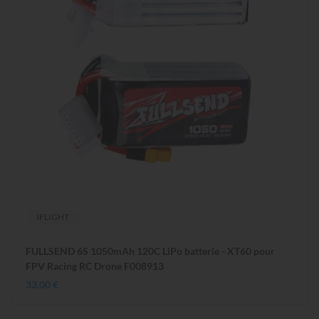
IFLIGHT
FULLSEND 6S 1050mAh 120C LiPo batterie - XT60 pour
FPV Racing RC Drone F008913
33,00 €