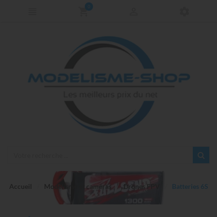
0
Accueil
Modélisme et caméras
Drones FPV
Batteries 6S