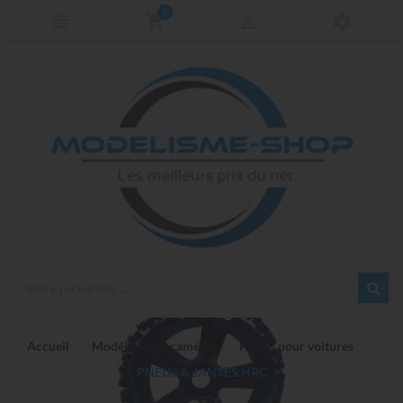
0
Accueil
Modélisme et caméras
Pièces pour voitures
PNEUS & JANTES HRC