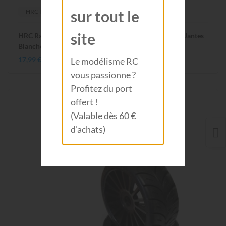
sur tout le
HRC RACING
site
HRC Racing - Star Pin Soft - Set de pneus Buggy 1/8 - Jantes
Blanches - Hex 17mm - (2pcs) HRC60811
17,99 €
Le modélisme RC
vous passionne ?
Profitez du port
offert !
(Valable dès 60 €
d'achats)