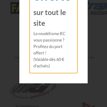
sur tout le
site
Le modélisme RC
vous passionne ?
Profitez du port
FALLER
fastrax
offert !
2 produits
Voir les
58 produits
Voir les
(Valable dès 60 €
produits
produits
d'achats)
FG Modellsport