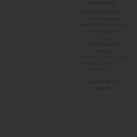
GPM RACING
GPM RACING est un
fabricant de pièces
détachées de haute qualité
pour des modèles de
voitures
radiocommandées
populaires,
commercialisées sous les
marques « GPM » et «
ROADTECH ».
2 produits
Voir les
produits