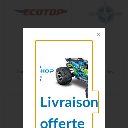
ECOTOP
ETRONIX
2 produits
Voir les
47 produits
Voir les
produits
produits
Livraison
offerte